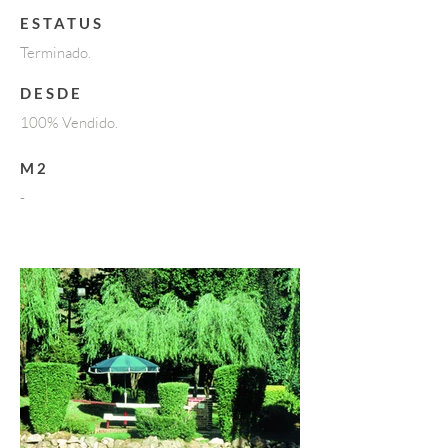
ESTATUS
Terminado.
DESDE
100% Vendido.
M2
-