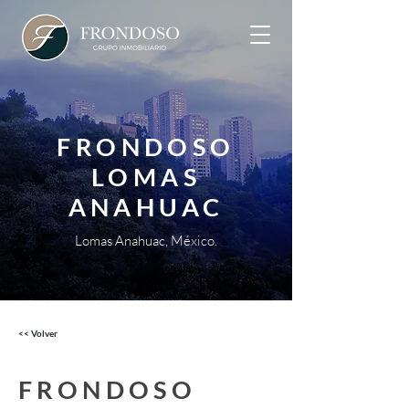
FRONDOSO
LOMAS
ANAHUAC
Lomas Anahuac, México.
<< Volver
FRONDOSO