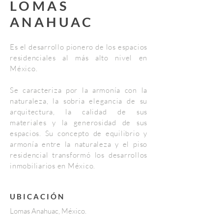
LOMAS
ANAHUAC
Es el desarrollo pionero de los espacios
residenciales al más alto nivel en
México.
Se caracteriza por la armonía con la
naturaleza, la sobria elegancia de su
arquitectura, la calidad de sus
materiales y la generosidad de sus
espacios. Su concepto de equilibrio y
armonía entre la naturaleza y el piso
residencial transformó los desarrollos
inmobiliarios en México.
UBICACIÓN
Lomas Anahuac, México.