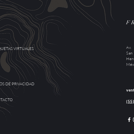
F
Av.
UETAS VIRTUALES
S
Her
Méx
SOS DE PRIVACIDAD
ven
TACTO
(55