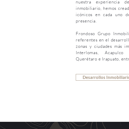
nuestra experiencia
inmobiliario, hemos crea
icónicos en cada uno d
presencia.
Frondoso Grupo Inmobil
referentes en el desarrol
zonas y ciudades más im
Interlomas, Acapulco
Querétaro e Irapuato, entr
Desarrollos Inmobiliari