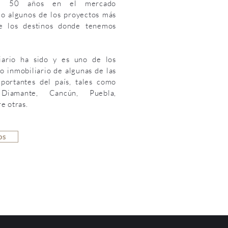
 de 50 años en el mercado
do algunos de los proyectos más
e los destinos donde tenemos
iario ha sido y es uno de los
lo inmobiliario de algunas de las
portantes del país, tales como
 Diamante, Cancún, Puebla,
e otras.
os