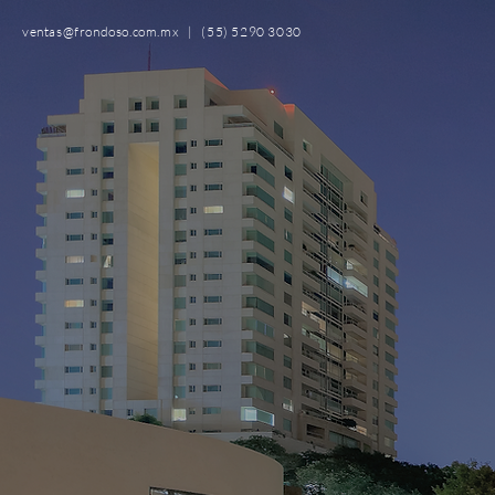
ventas@frondoso.com.mx
|
(55) 5290 3030