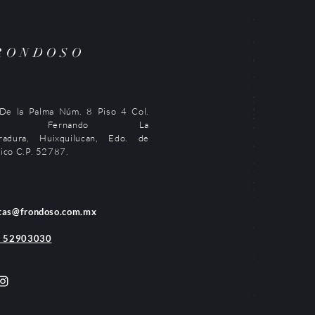
RONDOSO
 De la Palma Núm. 8 Piso 4 Col.
an Fernando La
radura, Huixquilucan, Edo. de
ico C.P. 52787.
tas@frondoso.com.mx
) 52903030